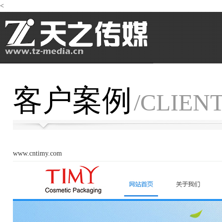
<
客户案例
/CLIEN
www.cntimy.com